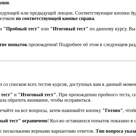
мыши
.
ледующей или предыдущей лекции. Соответствующие кнопки буд
щелчком
по соответствующей кнопке справа
.
ти
"Пробный тест"
или
"Итоговый тест"
по данному курсу. Вы
стве попыток
прохождения! Подробнее об этом в следующем раз
ел со списком всех тестов курсов, доступных вам в данный момен
тест"
и
"Итоговый тест"
. При прохождении пробного теста, си
иала обратить внимание, чтобы исправиться.
вечайте на все вопросы, затем нажимайте кнопку
"Готово"
, чтоб
вый тест" ограничено
! Кол-во оставшихся попыток показано в 
 с несколькими верными вариантами ответов.
Тип вопроса указ